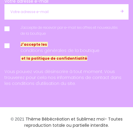
Votre adresse e-mail
J'accepte de recevoir par e-mail les offres et nouveautés
de la boutique
J'accepte les
conditions générales de la boutique
et la politique de confidentialité
Vous pouvez vous désinscrire à tout moment. Vous
trouverez pour cela nos informations de contact dans
les conditions d'utilisation du site.
Thème Bébécréation et
Sublimez moi
- Toutes
© 2021
reproduction totale ou partielle interdite.