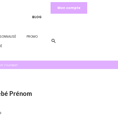
Mon compte
BLOG
SONNALISÉ
PROMO
search
BÉ
m Football
ébé Prénom
b