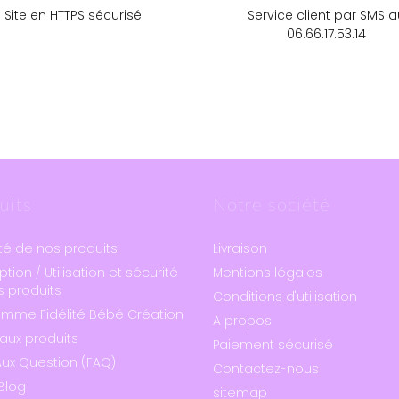
Site en HTTPS sécurisé
Service client par SMS a
06.66.17.53.14
uits
Notre société
té de nos produits
Livraison
ption / Utilisation et sécurité
Mentions légales
 produits
Conditions d'utilisation
amme Fidélité Bébé Création
A propos
aux produits
Paiement sécurisé
Aux Question (FAQ)
Contactez-nous
Blog
sitemap