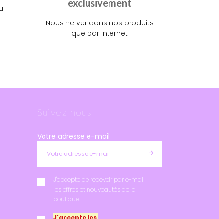
exclusivement
u
Nous ne vendons nos produits
que par internet
Suivez-nous
Votre adresse e-mail
J'accepte de recevoir par e-mail
les offres et nouveautés de la
boutique
J'accepte les