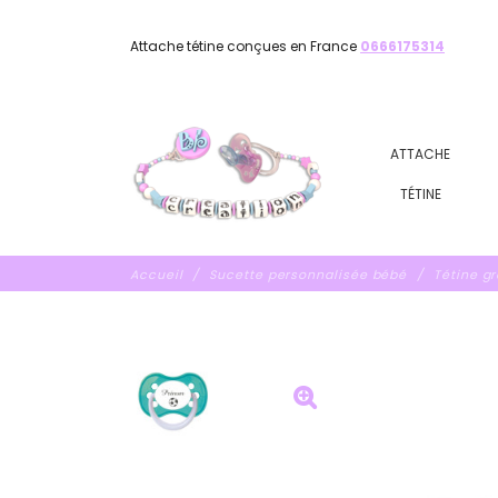
Attache tétine conçues en France
0666175314
ATTACHE
TÉTINE
Accueil
Sucette personnalisée bébé
Tétine g