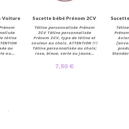
 Voiture
Sucette bébé Prénom 2CV
Sucett
 Prénom
Tétine personnalisée Prénom
Tétin
nalisée
2CV Tétine personnalisée
Prénom
e tétine
Prénom 2CV, type de tétine et
Avion
TTENTION
couleur au choix. ATTENTION !!!
(envo
r
Personnaliser
isée au
Tétine personnalisée au choix:
produ
te ou...
rose, bleue, verte ou jaune...
Standard
7,50 €