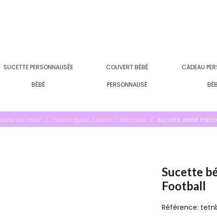
SUCETTE PERSONNALISÉE
COUVERT BÉBÉ
CADEAU PER
BÉBÉ
PERSONNALISÉ
BÉ
ravée au laser
Tétine Sport / Loisir / Véhicule
Sucette bébé Préno
Sucette b
Football
Référence:
tetn