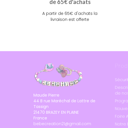
de 65€ d'achats
A partir de 65€ d'achats la
livraison est offerte
Prod
Sécuri
Descri
de nos
Maude Pierre
44 B rue Maréchal de Lattre de
Progr
Tassign
Nouve
21470 BRAZEY EN PLAINE
Foire 
France
bebecreation21@gmail.com
Notre 