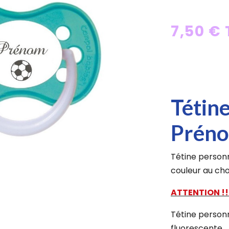
7,50 €
Tétin
Préno
Tétine personn
couleur au cho
ATTENTION !!
Tétine personn
fluorescente...