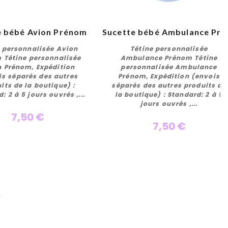
e bébé Avion Prénom
Sucette 
e personnalisée Avion
Tétine personnalisée
 Tétine personnalisée
Ambulance Prénom Tétine
 Prénom, Expédition
personnalisée Ambulance
is séparés des autres
Prénom, Expédition (envois
Personnaliser
Personnaliser
its de la boutique) :
séparés des autres produits de
: 2 à 5 jours ouvrés ,...
la boutique) : Standard: 2 à 5
jours ouvrés ,...
7,50 €
7,50 €