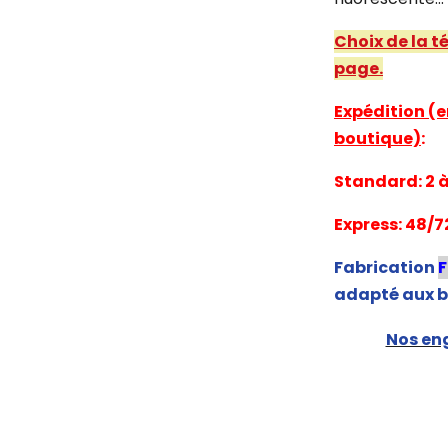
Choix de la t
page.
Expédition (e
boutique)
:
Standard: 2 à 
Express: 48/7
Fabrication
adapté aux b
Nos eng