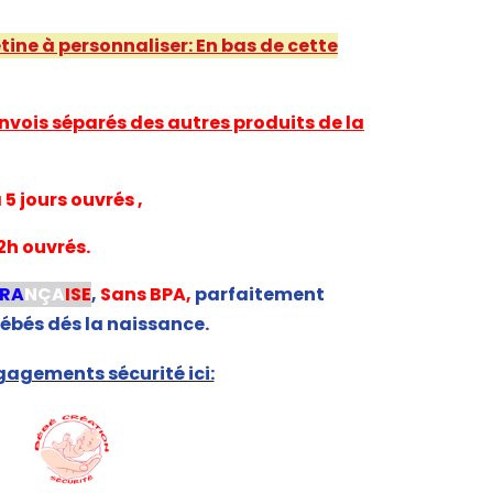
étine à personnaliser: En bas de cette
nvois séparés des autres produits de la
5 jours ouvrés ,
2h ouvrés.
FRA
NÇA
ISE
,
Sans BPA,
parfaitement
ébés dés la naissance.
agements sécurité ici: