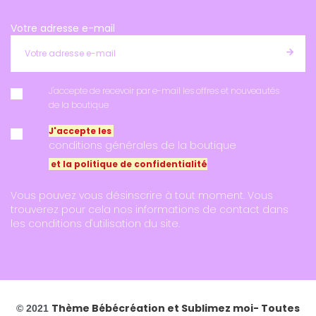
Votre adresse e-mail
J'accepte de recevoir par e-mail les offres et nouveautés
de la boutique
J'accepte les
conditions générales de la boutique
et la politique de confidentialité
Vous pouvez vous désinscrire à tout moment. Vous
trouverez pour cela nos informations de contact dans
les conditions d'utilisation du site.
Thème Bébécréation et
Sublimez moi
- Toutes
© 2021