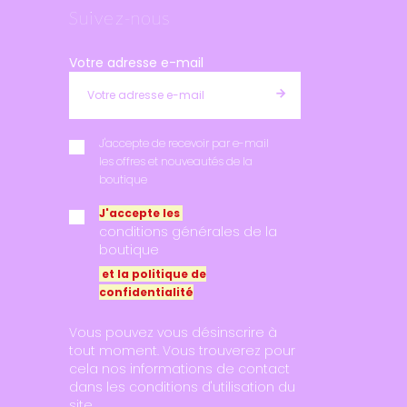
Suivez-nous
Votre adresse e-mail
J'accepte de recevoir par e-mail
les offres et nouveautés de la
boutique
J'accepte les
conditions générales de la
boutique
et la politique de
confidentialité
Vous pouvez vous désinscrire à
tout moment. Vous trouverez pour
cela nos informations de contact
dans les conditions d'utilisation du
site.