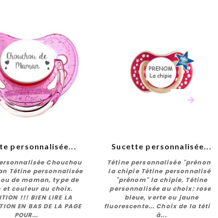
te personnalisée...
Sucette personnalisée...
personnalisée Chouchou
Tétine personnalisée "prénom"
n Tétine personnalisée
la chipie Tétine personnalisée
ou de maman, type de
"prénom" la chipie, Tétine
e et couleur au choix.
personnalisée au choix: rose,
Personnaliser
Personnaliser
TION !!! BIEN LIRE LA
bleue, verte ou jaune
TION EN BAS DE LA PAGE
fluorescente... Choix de la tétin
POUR...
à...