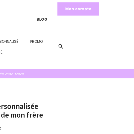
Mon compte
BLOG
SONNALISÉ
PROMO
search
BÉ
de mon frère
ersonnalisée
de mon frère
b