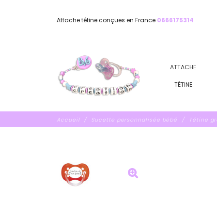
Attache tétine conçues en France
0666175314
ATTACHE
TÉTINE
Accueil
Sucette personnalisée bébé
Tétine g