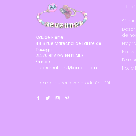
Prod
Sécuri
Descri
de nos
Maude Pierre
44 B rue Maréchal de Lattre de
Progr
Tassign
Nouve
21470 BRAZEY EN PLAINE
Foire 
France
bebecreation21@gmail.com
Notre 
Horaires : lundi à vendredi : 8h - 19h