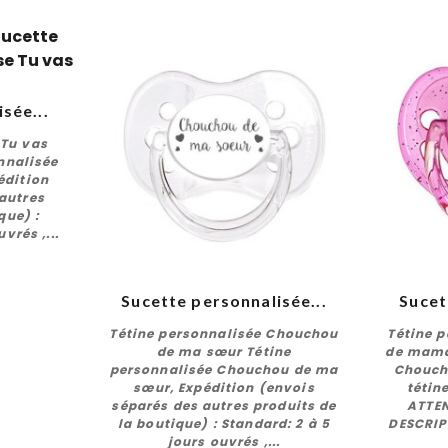
sée...
r
 Tu vas
nnalisée
édition
autres
que) :
vrés ,...
Sucette personnalisée...
Sucet
Tétine personnalisée Chouchou
Tétine 
de ma sœur Tétine
de mama
personnalisée Chouchou de ma
Chouch
sœur, Expédition (envois
tétin
Personnaliser
séparés des autres produits de
ATTEN
la boutique) : Standard: 2 à 5
DESCRIP
jours ouvrés ,...