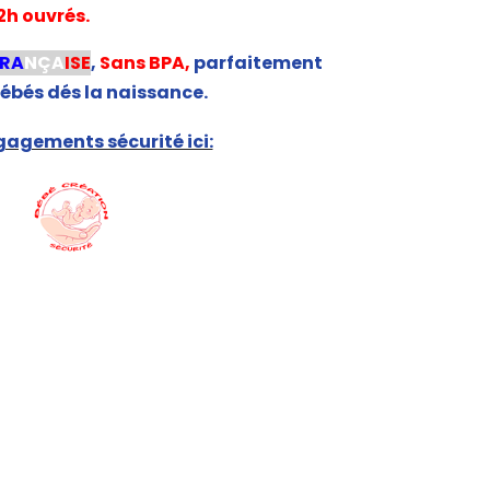
2h ouvrés.
FRA
NÇA
ISE
,
Sans BPA,
parfaitement
ébés dés la naissance.
agements sécurité ici: