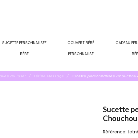
SUCETTE PERSONNALISÉE
COUVERT BÉBÉ
CADEAU PER
BÉBÉ
PERSONNALISÉ
BÉ
ravée au laser
Tétine Message
Sucette personnalisée Chouchou 
Sucette p
Chouchou 
Référence:
tetn