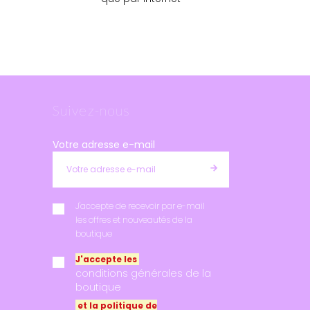
Suivez-nous
Votre adresse e-mail
J'accepte de recevoir par e-mail
les offres et nouveautés de la
boutique
J'accepte les
conditions générales de la
boutique
et la politique de