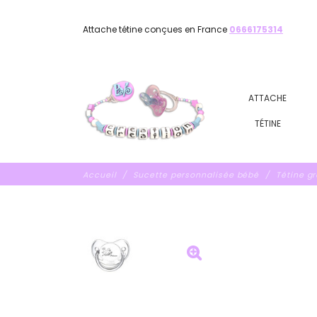
Attache tétine conçues en France
0666175314
ATTACHE
TÉTINE
Accueil
Sucette personnalisée bébé
Tétine g