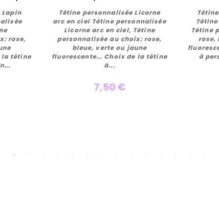
 Lapin
Tétine personnalisée Licorne
Tétin
nalisée
arc en ciel Tétine personnalisée
Tétine
ine
Licorne arc en ciel, Tétine
Tétine 
x: rose,
personnalisée au choix: rose,
rose,
r
Personnaliser
aune
bleue, verte ou jaune
fluoresce
 la tétine
fluorescente... Choix de la tétine
à per
n...
à...
7,50 €