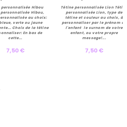
e personnalisée Hibou
Tétine personnalisée Lion Tétin
 personnalisée Hibou,
personnalisée Lion, type de
personnalisée au choix:
tétine et couleur au choix, à
 bleue, verte ou jaune
personnaliser par le prénom de
Personnaliser
Personnaliser
nte... Choix de la tétine
l'enfant le surnom de votre
sonnaliser: En bas de
enfant, ou votre propre
cette...
message!...
7,50 €
7,50 €