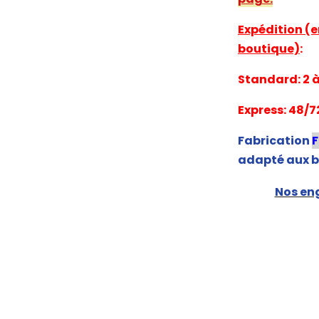
Expédition (e
boutique)
:
Standard: 2 à 
Express: 48/7
Fabrication
adapté aux b
Nos eng