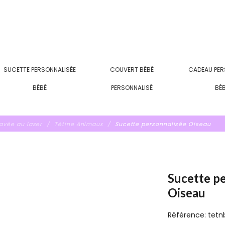
SUCETTE PERSONNALISÉE
COUVERT BÉBÉ
CADEAU PER
BÉBÉ
PERSONNALISÉ
BÉ
ravée au laser
Tétine Animaux
Sucette personnalisée Oiseau
Sucette p
Oiseau
Référence:
tetn