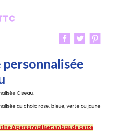
 TTC
e personnalisée
u
alisée Oiseau,
alisée au choix: rose, bleue, verte ou jaune
étine à personnaliser: En bas de cette