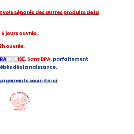
nvois séparés des autres produits de la
5 jours ouvrés ,
2h ouvrés.
FRA
NÇA
ISE
,
Sans BPA,
parfaitement
ébés dés la naissance.
agements sécurité ici: