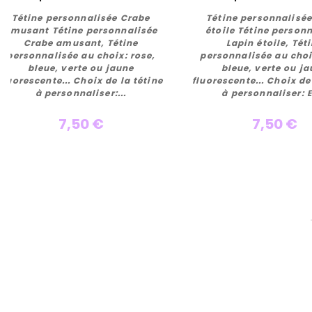
Tétine personnalisée Crabe
Tétine personnalisée
amusant Tétine personnalisée
étoile Tétine person
Crabe amusant, Tétine
Lapin étoile, Tét
personnalisée au choix: rose,
personnalisée au choi
Personnaliser
Personnalise
bleue, verte ou jaune
bleue, verte ou j
fluorescente... Choix de la tétine
fluorescente... Choix de
à personnaliser:...
à personnaliser: E
7,50 €
7,50 €