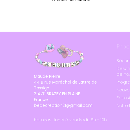
Prod
Sécuri
Descri
de nos
Maude Pierre
44 B rue Maréchal de Lattre de
Progr
Tassign
Nouve
21470 BRAZEY EN PLAINE
Foire 
France
bebecreation21@gmail.com
Notre 
Horaires : lundi à vendredi : 8h - 19h