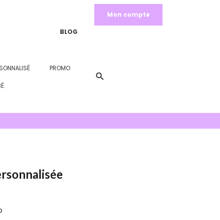
Mon compte
BLOG
SONNALISÉ
PROMO
search
BÉ
ersonnalisée
b