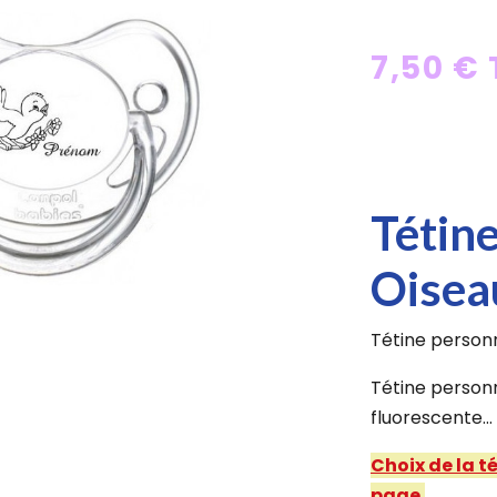
7,50 €
Tétin
Oisea
Tétine personn
Tétine personn
fluorescente...
Choix de la t
page.