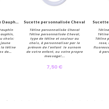
Sucette personnalisée Dauphin
Sucette personnalisée Cheval
Sucette
 Dauphin
Tétine personnalisée Cheval
Tétin
Dauphin,
Tétine personnalisée Cheval,
Tétine
u choix:
type de tétine et couleur au
Tétine 
 jaune
choix, à personnaliser par le
rose,
r
Personnaliser
 la tétine
prénom de l'enfant le surnom
fluoresce
s de...
de votre enfant, ou votre propre
à per
message!...
7,50 €