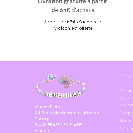
Livraison gratuite à partir
de 65€ d'achats
A partir de 65€ d'achats la
livraison est offerte
Prod
Sécuri
Descri
de nos
Maude Pierre
44 B rue Maréchal de Lattre de
Progr
Tassign
Nouve
21470 BRAZEY EN PLAINE
Foire 
France