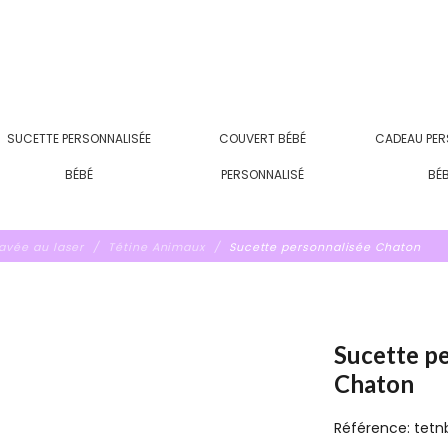
SUCETTE PERSONNALISÉE
COUVERT BÉBÉ
CADEAU PER
BÉBÉ
PERSONNALISÉ
BÉ
ravée au laser
Tétine Animaux
Sucette personnalisée Chaton
Sucette p
Chaton
Référence:
tetn