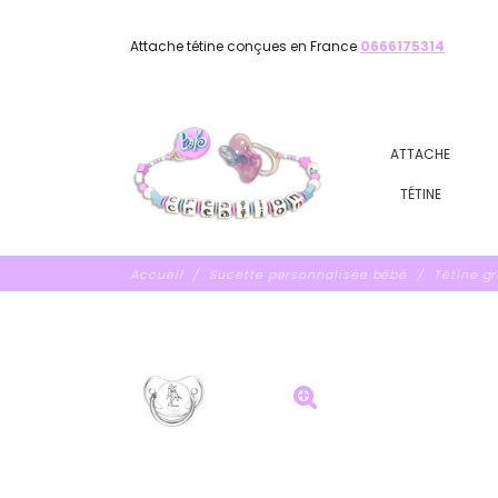
Attache tétine conçues en France
0666175314
ATTACHE
TÉTINE
Accueil
Sucette personnalisée bébé
Tétine g