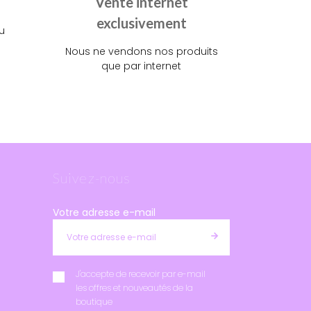
Vente internet
exclusivement
u
Nous ne vendons nos produits
que par internet
Suivez-nous
Votre adresse e-mail
J'accepte de recevoir par e-mail
les offres et nouveautés de la
boutique