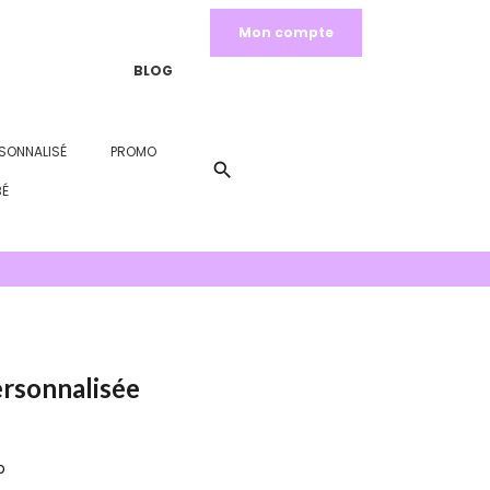
Mon compte
BLOG
SONNALISÉ
PROMO
search
BÉ
ersonnalisée
b