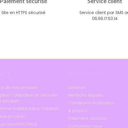
Paiement sécurisé
Service client
Site en HTTPS sécurisé
Service client par SMS a
06.66.17.53.14
uits
Notre société
té de nos produits
Livraison
ption / Utilisation et sécurité
Mentions légales
 produits
Conditions d'utilisation
amme Fidélité Bébé Création
A propos
aux produits
Paiement sécurisé
Aux Question (FAQ)
Contactez-nous