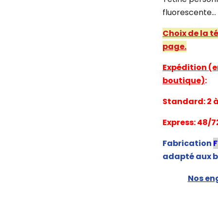
fluorescente...
Choix de la t
page.
Expédition (e
boutique)
:
Standard: 2 à 
Express: 48/7
Fabrication
adapté aux b
Nos eng