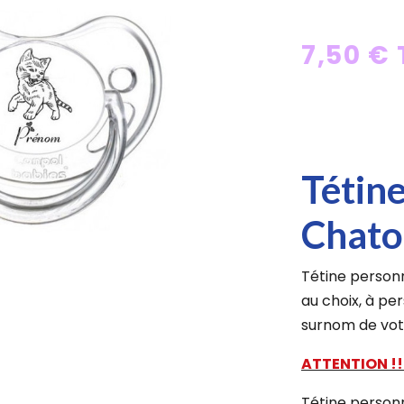
7,50 €
Tétin
Chat
Tétine personn
au choix, à pe
surnom de vot
ATTENTION !!
Tétine personn