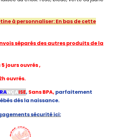
étine à personnaliser: En bas de cette
nvois séparés des autres produits de la
5 jours ouvrés ,
2h ouvrés.
FRA
NÇA
ISE
,
Sans BPA,
parfaitement
ébés dés la naissance.
agements sécurité ici: