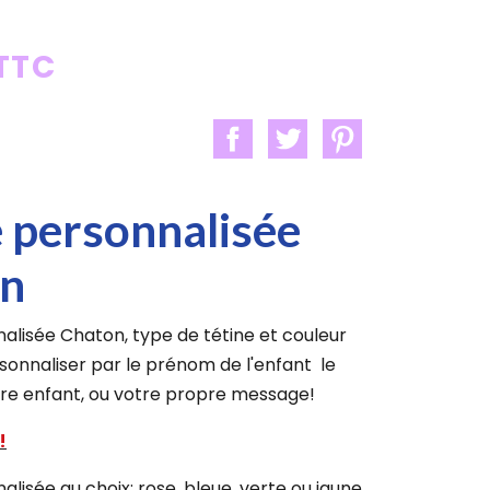
 TTC
e personnalisée
on
alisée Chaton, type de tétine et couleur
rsonnaliser par le prénom de l'enfant le
re enfant, ou votre propre message!
!
alisée au choix: rose, bleue, verte ou jaune