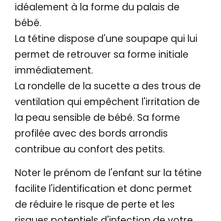
idéalement à la forme du palais de
bébé.
La
tétine
dispose d'une
soupape
qui lui
permet
de retrouver sa
forme initiale
immédiatement.
La rondelle
de la
sucette
a des trous
de
ventilation
qui empêchent
l'irritation
de
la peau sensible
de
bébé
.
Sa forme
profilée
avec des bords arrondis
contribue au confort
des
petits.
Noter le prénom
de l'enfant
sur
la
tétine
facilite
l'identification et donc permet
de
réduire
le risque de perte
et
les
risques potentiels
d'infection
de
votre