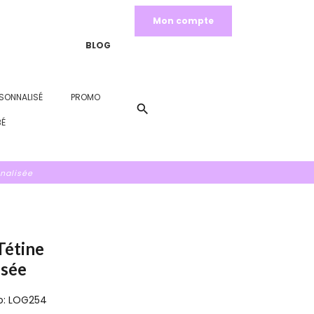
Mon compte
BLOG
SONNALISÉ
PROMO
search
BÉ
nalisée
Tétine
isée
o: LOG254