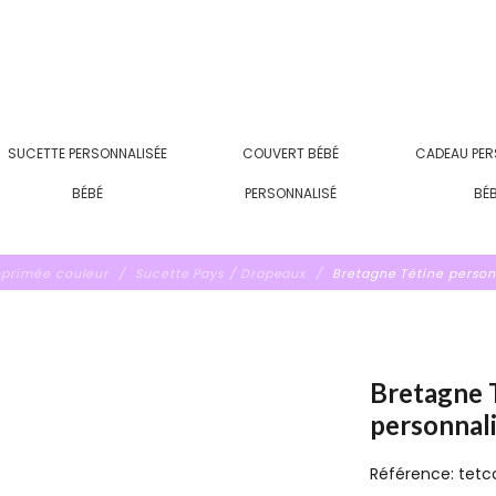
SUCETTE PERSONNALISÉE
COUVERT BÉBÉ
CADEAU PER
BÉBÉ
PERSONNALISÉ
BÉ
mprimée couleur
Sucette Pays / Drapeaux
Bretagne Tétine person
Bretagne 
personnal
Référence:
tetc