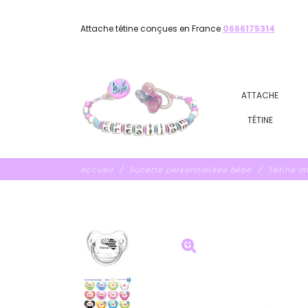
Attache tétine conçues en France
0666175314
ATTACHE
TÉTINE
Accueil
Sucette personnalisée bébé
Tétine i