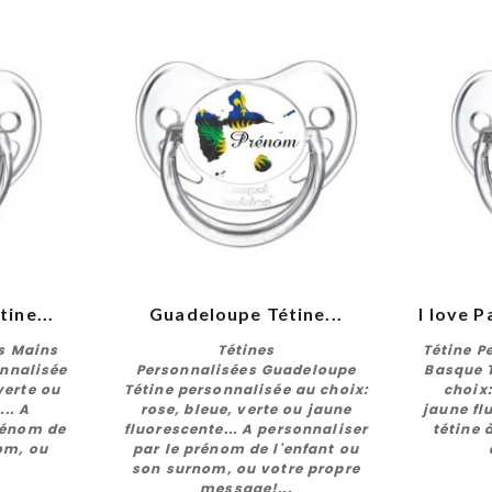
ine...
Guadeloupe Tétine...
I love P
s Mains
Tétines
Tétine P
nnalisée
Personnalisées Guadeloupe
Basque 
verte ou
Tétine personnalisée au choix:
choix:
.. A
rose, bleue, verte ou jaune
jaune fl
r
Personnaliser
rénom de
fluorescente... A personnaliser
tétine 
om, ou
par le prénom de l'enfant ou
son surnom, ou votre propre
message!...