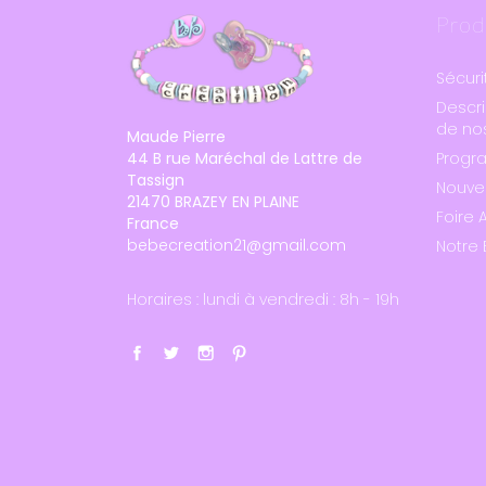
Prod
Sécuri
Descri
de nos
Maude Pierre
44 B rue Maréchal de Lattre de
Progr
Tassign
Nouve
21470 BRAZEY EN PLAINE
Foire 
France
bebecreation21@gmail.com
Notre 
Horaires : lundi à vendredi : 8h - 19h