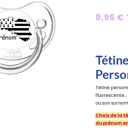
8,95 €
Tétin
Perso
Tétine personn
fluorescente..
ou son surnom
Choix de la t
du prénom en