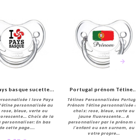
ays basque sucette...
Portugal prénom Tétine...
ersonnalisée I love Pays
Tétines Personnalisées Portuga
Tétine personnalisée au
Prénom Tétine personnalisée a
 rose, bleue, verte ou
choix: rose, bleue, verte ou
uorescente... Choix de la
jaune fluorescente... A
Personnaliser
Personnaliser
à personnaliser: En bas
personnaliser par le prénom de
de cette page....
l'enfant ou son surnom, ou
votre propre...