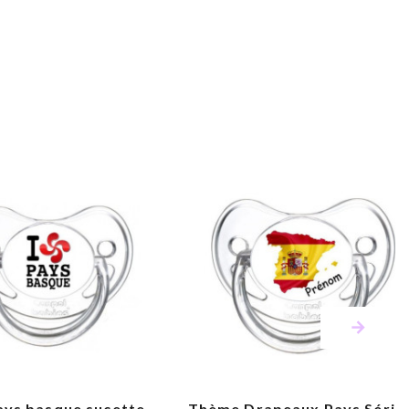
ays basque sucette...
Thème Drapeaux Pays Série.