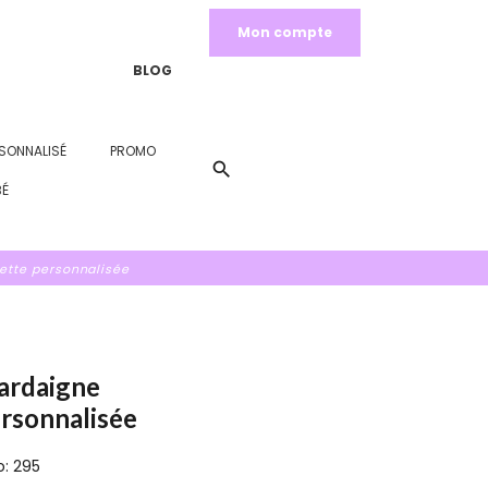
Mon compte
BLOG
SONNALISÉ
PROMO
search
BÉ
ette personnalisée
ardaigne
ersonnalisée
o: 295