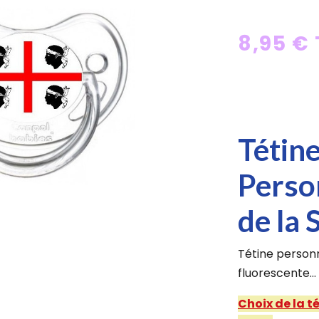
8,95 €
Tétin
Perso
de la 
Tétine personn
fluorescente...
Choix de la t