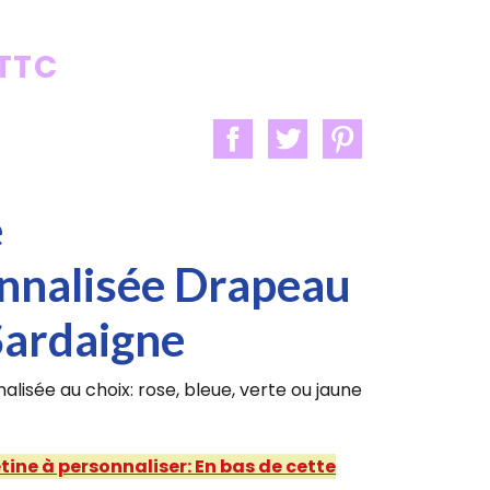
 TTC
e
nnalisée Drapeau
Sardaigne
alisée au choix: rose, bleue, verte ou jaune
étine à personnaliser: En bas de cette