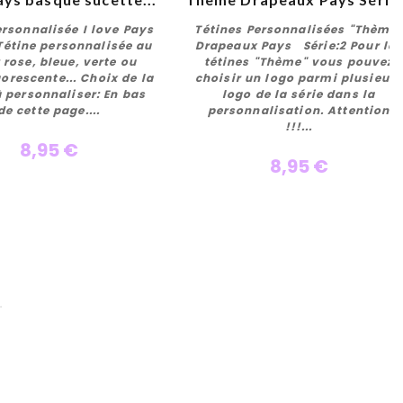
ersonnalisée I love Pays
Tétines Personnalisées "Thème"
Tétine personnalisée au
Drapeaux Pays Série:2 Pour les
 rose, bleue, verte ou
tétines "Thème" vous pouvez
uorescente... Choix de la
choisir un logo parmi plusieurs
Personnaliser
Personnaliser
à personnaliser: En bas
logo de la série dans la
de cette page....
personnalisation. Attention
!!!...
8,95 €
8,95 €