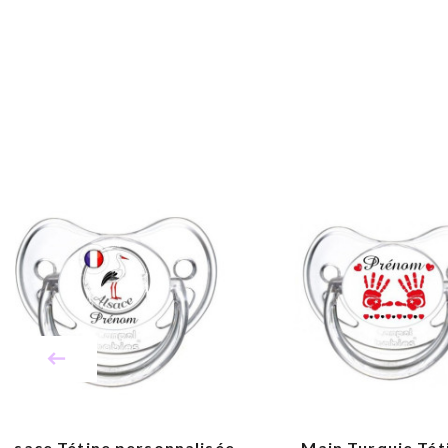
Alsace Tétine personnalisée
Main Turquie Téti