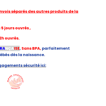
nvois séparés des autres produits de la
5 jours ouvrés ,
2h ouvrés.
FRA
NÇA
ISE
,
Sans BPA,
parfaitement
ébés dés la naissance.
agements sécurité ici: