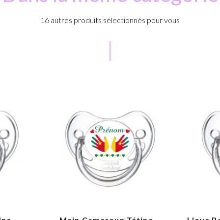
16 autres produits sélectionnés pour vous
ne...
Main Cameroun Tétine...
I love P