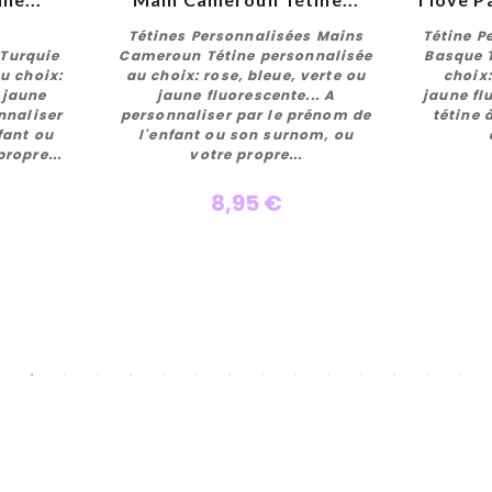
Tétines Personnalisées Mains
Tétine P
 Turquie
Cameroun Tétine personnalisée
Basque 
u choix:
au choix: rose, bleue, verte ou
choix:
 jaune
jaune fluorescente... A
jaune fl
r
Personnaliser
nnaliser
personnaliser par le prénom de
tétine 
fant ou
l'enfant ou son surnom, ou
ropre...
votre propre...
8,95 €