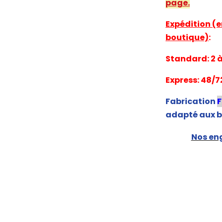
page.
Expédition (e
boutique)
:
Standard: 2 à 
Express: 48/7
Fabrication
adapté aux b
Nos eng