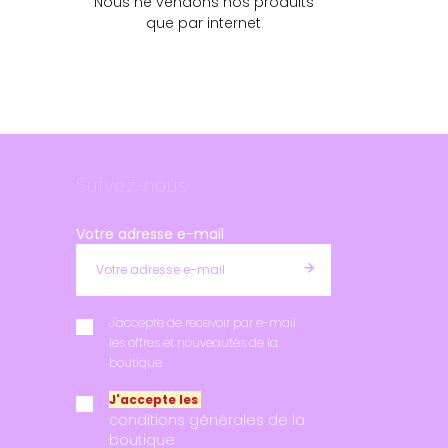
Nous ne vendons nos produits
que par internet
Suivez-nous
Votre adresse e-mail
J'accepte de recevoir par e-mail
les offres et nouveautés de la
boutique
J'accepte les
conditions générales de la
boutique