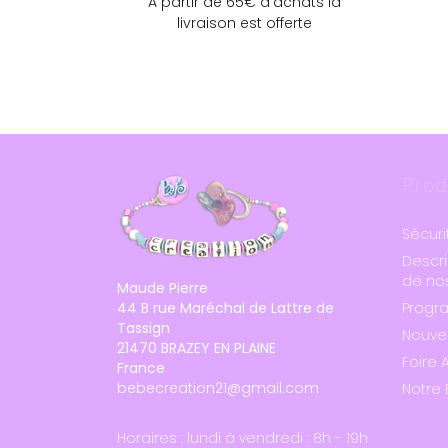
A partir de 65€ d'achats la
livraison est offerte
Prod
Sécuri
Descri
de nos
Maude Pierre
44 B rue Maréchal de Lattre de
Progr
Tassign
Nouve
21470 BRAZEY EN PLAINE
Foire 
France
bebecreation21@gmail.com
Notre 
Horaires : lundi à vendredi : 8h - 19h