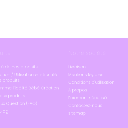
uits
Notre société
té de nos produits
Livraison
ption / Utilisation et sécurité
Mentions légales
 produits
Conditions d'utilisation
amme Fidélité Bébé Création
A propos
aux produits
Paiement sécurisé
Aux Question (FAQ)
Contactez-nous
Blog
sitemap