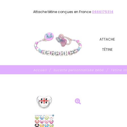
Attache tétine conçues en France
0666175314
ATTACHE
TÉTINE
Accueil
Sucette personnalisée bébé
Tétine i