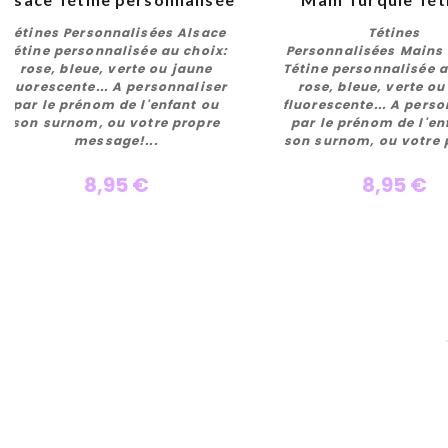
Tétines Personnalisées Alsace
Tétines
Tétine personnalisée au choix:
Personnalisées Mains
rose, bleue, verte ou jaune
Tétine personnalisée a
fluorescente... A personnaliser
rose, bleue, verte ou
Personnaliser
Personnalise
par le prénom de l'enfant ou
fluorescente... A perso
son surnom, ou votre propre
par le prénom de l'en
message!...
son surnom, ou votre p
8,95 €
8,95 €