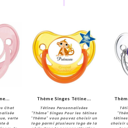
ne...
Thème Singes Tétine...
Thème
es Chat
Tétines Personnalisées
Tét
nalisée
"Thème" Singes Pour les tétines
"Thèm
ue, verte
"Thème" vous pouvez choisir un
tétine
nte à
logo parmi plusieurs logo de la
choisir 