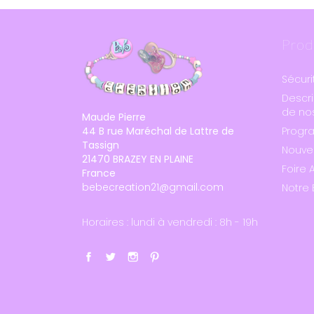
Prod
Sécuri
Descri
de nos
Maude Pierre
44 B rue Maréchal de Lattre de
Progr
Tassign
Nouve
21470 BRAZEY EN PLAINE
Foire 
France
bebecreation21@gmail.com
Notre 
Horaires : lundi à vendredi : 8h - 19h