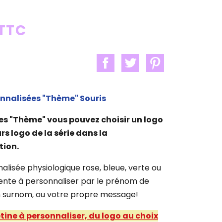
 TTC
nnalisées "
Thème
" Souris
es "
Thème
" vous pouvez choisir un logo
rs logo de la série dans la
tion.
alisée physiologique rose, bleue, verte ou
ente à personnaliser par le prénom de
on surnom, ou votre propre message!
étine à personnaliser, du logo au choix