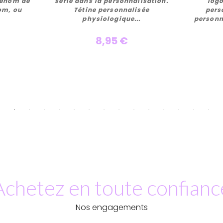
r
Personnaliser
rénom de
série dans la personnalisation.
logo
om, ou
Tétine personnalisée
pers
physiologique...
personn
8,95 €
Achetez en toute confianc
Nos engagements