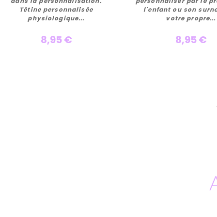
Personnaliser
Personnalise
dans la personnalisation.
personnaliser par le p
Tétine personnalisée
l'enfant ou son surn
physiologique...
votre propre...
8,95 €
8,95 €