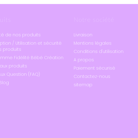
uits
Notre société
té de nos produits
Livraison
ption / Utilisation et sécurité
Mentions légales
 produits
Conditions d'utilisation
amme Fidélité Bébé Création
A propos
aux produits
Paiement sécurisé
Aux Question (FAQ)
Contactez-nous
Blog
sitemap