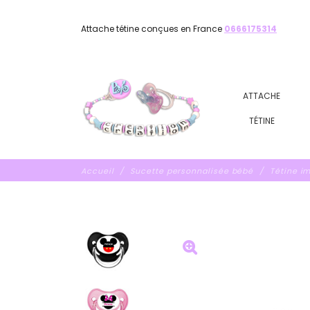
Attache tétine conçues en France
0666175314
ATTACHE
TÉTINE
Accueil
Sucette personnalisée bébé
Tétine i