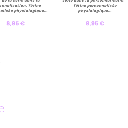
Personnaliser
Personnaliser
 de la série dans la
série dans la personnalisation.
onnalisation. Tétine
Tétine personnalisée
alisée physiologique...
physiologique...
8,95 €
8,95 €
e