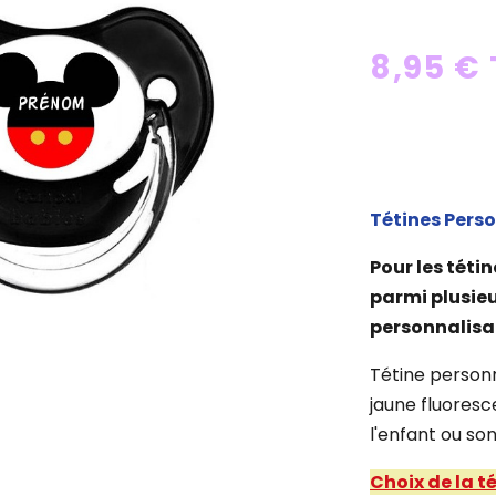
8,95 €
Tétines Perso
Pour les tétin
parmi plusieu
personnalisa
Tétine personn
jaune fluoresc
l'enfant ou s
Choix de la t