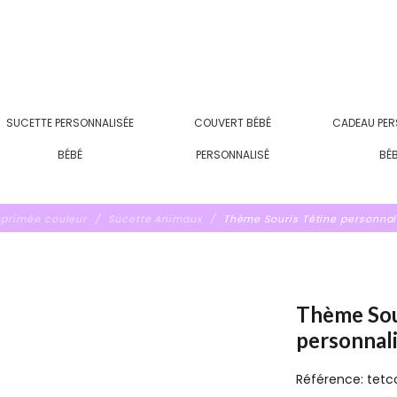
SUCETTE PERSONNALISÉE
COUVERT BÉBÉ
CADEAU PER
BÉBÉ
PERSONNALISÉ
BÉ
mprimée couleur
Sucette Animaux
Thème Souris Tétine personnal
Thème Sou
personnal
Référence:
tetc