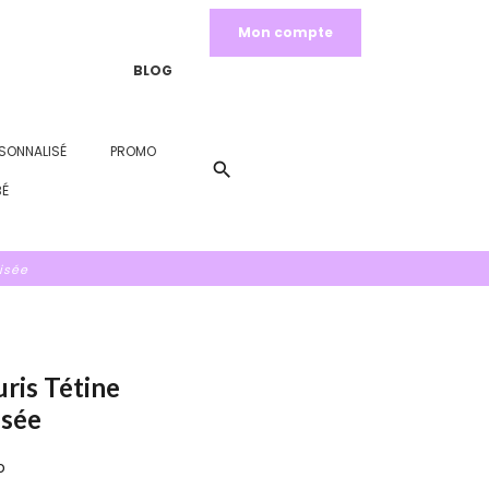
Mon compte
BLOG
SONNALISÉ
PROMO
search
BÉ
isée
ris Tétine
isée
o