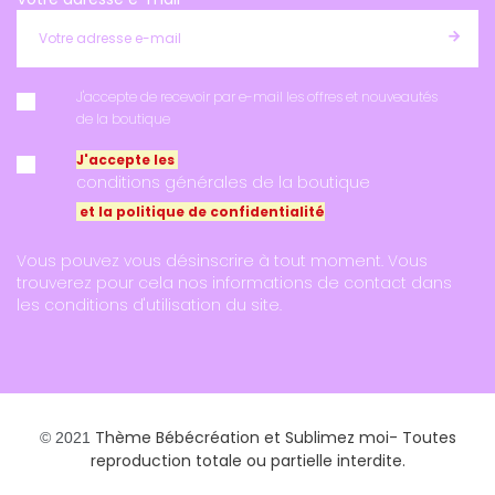
J'accepte de recevoir par e-mail les offres et nouveautés
de la boutique
J'accepte les
conditions générales de la boutique
et la politique de confidentialité
Vous pouvez vous désinscrire à tout moment. Vous
trouverez pour cela nos informations de contact dans
les conditions d'utilisation du site.
Thème Bébécréation et
Sublimez moi
- Toutes
© 2021
reproduction totale ou partielle interdite.