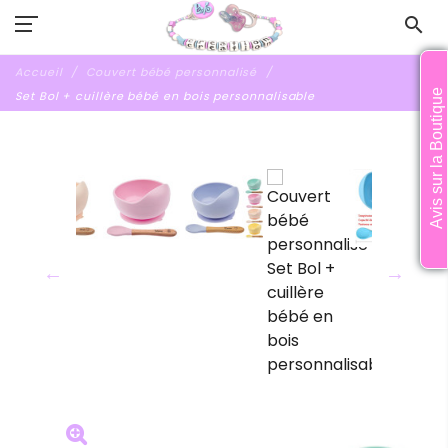
search
Accueil
Couvert bébé personnalisé
Avis sur la Boutique
Set Bol + cuillère bébé en bois personnalisable