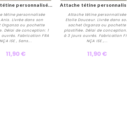
tétine personnalisé...
Attache tétine personnalisé.
e tétine personnalisée
Attache tétine personnalisée
e Anis. Livrée dans son
Etoile Douceur. Livrée dans son
t Organza ou pochette
sachet Organza ou pochette
ée. Délai de conception: 1
plastifiée. Délai de conception: 1
Personnaliser
Personnaliser
s ouvrés. Fabrication FRA
à 3 jours ouvrés. Fabrication FRA
NÇA ISE , Sans...
NÇA ISE ,...
11,90 €
11,90 €