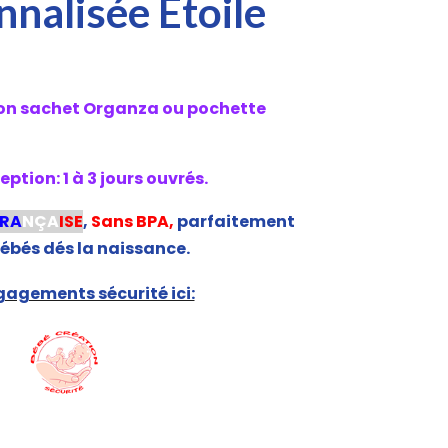
nalisée Etoile
son sachet Organza ou pochette
ption: 1 à 3 jours ouvrés.
FRA
NÇA
ISE
,
Sans BPA,
parfaitement
ébés dés la naissance.
agements sécurité ici: