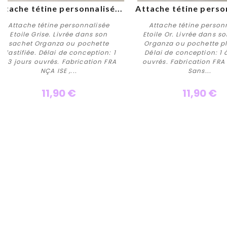
ttache tétine personnalisé...
Attache tétine person
Attache tétine personnalisée
Attache tétine person
Etoile Grise. Livrée dans son
Etoile Or. Livrée dans s
sachet Organza ou pochette
Organza ou pochette pla
plastifiée. Délai de conception: 1
Délai de conception: 1 
Personnaliser
Personnaliser
à 3 jours ouvrés. Fabrication FRA
ouvrés. Fabrication FRA 
NÇA ISE ,...
Sans...
11,90 €
11,90 €