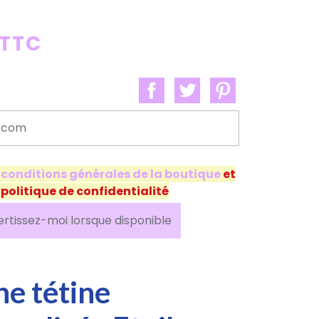
 TTC
s
conditions générales de la boutique
et
 politique de confidentialité
ertissez-moi lorsque disponible
he tétine