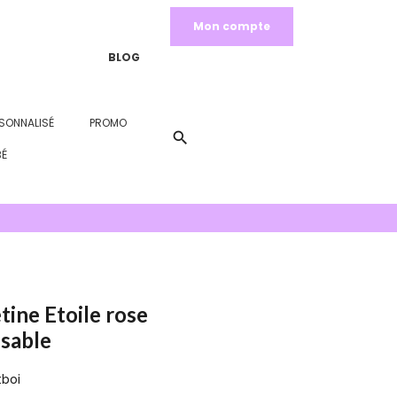
Mon compte
BLOG
SONNALISÉ
PROMO
search
BÉ
tine Etoile rose
isable
tboi