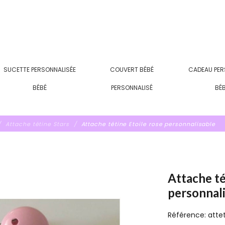
SUCETTE PERSONNALISÉE
COUVERT BÉBÉ
CADEAU PER
BÉBÉ
PERSONNALISÉ
BÉ
Attache tétine Stars
Attache tétine Etoile rose personnalisable
Attache té
personnal
Référence:
atte