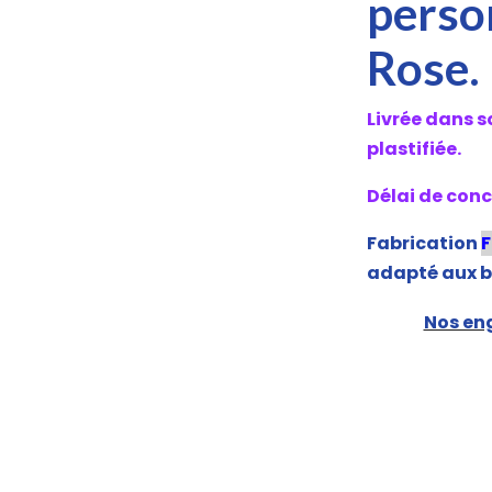
person
Rose.
Livrée dans 
plastifiée.
Délai de conce
Fabrication
adapté aux b
Nos eng