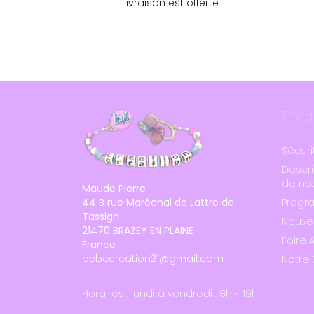
livraison est offerte
Prod
Sécuri
Descri
de nos
Maude Pierre
44 B rue Maréchal de Lattre de
Progr
Tassign
Nouve
21470 BRAZEY EN PLAINE
Foire 
France
bebecreation21@gmail.com
Notre 
Horaires : lundi à vendredi : 8h - 19h