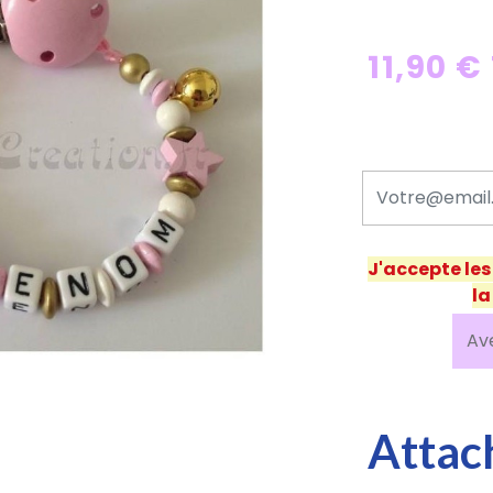
11,90 €
J'accepte le
la
Av
Attac