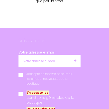
que par internet
Suivez-nous
Votre adresse e-mail
J'accepte de recevoir par e-mail
les offres et nouveautés de la
boutique
J'accepte les
conditions générales de la
boutique
et la politique de