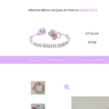
Attache tétine conçues en France
0666175314
ATTACHE
TÉTINE
Accueil
Attache tétine
Attache sucette Bois