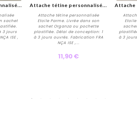
nalisé...
Attache tétine personnalisé...
Attache 
nalisée
Attache tétine personnalisée
Attach
on sachet
Etoile Parme. Livrée dans son
Etoil
stifiée.
sachet Organza ou pochette
sache
à 3 jours
plastifiée. Délai de conception: 1
plastifi
Personnaliser
NÇA ISE ,
à 3 jours ouvrés. Fabrication FRA
à 3 jour
NÇA ISE ,...
11,90 €