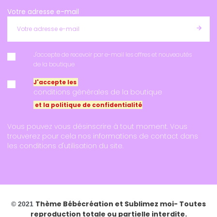
Votre adresse e-mail
J'accepte de recevoir par e-mail les offres et nouveautés
de la boutique
J'accepte les
conditions générales de la boutique
et la politique de confidentialité
Vous pouvez vous désinscrire à tout moment. Vous
trouverez pour cela nos informations de contact dans
les conditions d'utilisation du site.
Thème Bébécréation et
Sublimez moi
- Toutes
© 2021
reproduction totale ou partielle interdite.