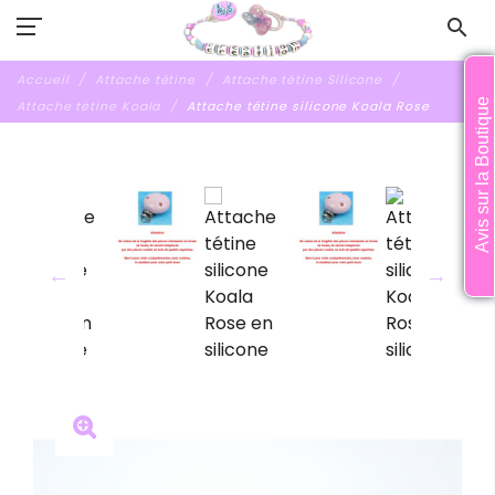
search
Accueil
Attache tétine
Attache tétine Silicone
Avis sur la Boutique
Attache tétine Koala
Attache tétine silicone Koala Rose